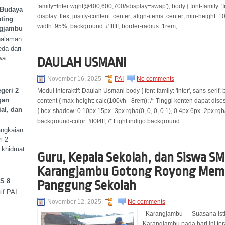
family=Inter:wght@400;600;700&display=swap'); body { font-family: 'Int
 Budaya
display: flex; justify-content: center; align-items: center; min-height: 
ting
width: 95%; background: #ffffff; border-radius: 1rem; ...
ngjambu
halaman
da dari
wa
DAULAH USMANI
November 16, 2025
PAI
No comments
geri 2
Modul Interaktif: Daulah Usmani body { font-family: 'Inter', sans-serif; 
gan
content { max-height: calc(100vh - 8rem); /* Tinggi konten dapat dise
al, dan
{ box-shadow: 0 10px 15px -3px rgba(0, 0, 0, 0.1), 0 4px 6px -2px rgba(
background-color: #f0f4ff; /* Light indigo background...
angkaian
i 2
 khidmat
Guru, Kepala Sekolah, dan Siswa SM
Karangjambu Gotong Royong Mem
S 8
Panggung Sekolah
if PAI:
November 12, 2025
No comments
Karangjambu — Suasana isti
Karangjambu pada hari ini ter