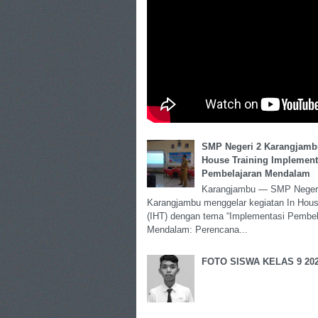
SMP Negeri 2 Karangjambu
House Training Implement
Pembelajaran Mendalam
Karangjambu — SMP Neger
Karangjambu menggelar kegiatan In Hous
(IHT) dengan tema “Implementasi Pembel
Mendalam: Perencana...
FOTO SISWA KELAS 9 202