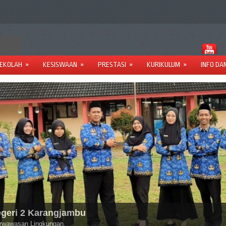
SEKOLAH
»
KESISWAAN
»
PRESTASI
»
KURIKULUM
»
INFO DA
egeri 2 Karangjambu
Berwawasan Lingkungan.