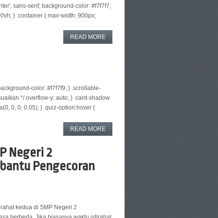
er', sans-serif; background-color: #f7f7f7;
100vh; } .container { max-width: 900px;
READ MORE
background-color: #f7f7f9; } .scrollable-
suaikan */ overflow-y: auto; } .card-shadow
0, 0, 0, 0.05); } .quiz-option:hover {
READ MORE
P Negeri 2
bantu Pengecoran
rahat kedua di SMP Negeri 2
asa berbeda. Jika biasanya waktu istirahat