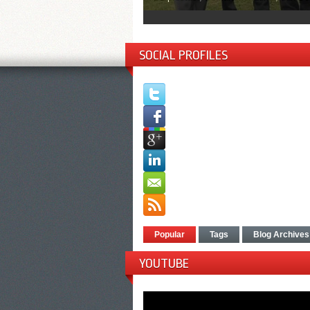
1
2
3
4
5
SOCIAL PROFILES
Popular
Tags
Blog Archives
YOUTUBE