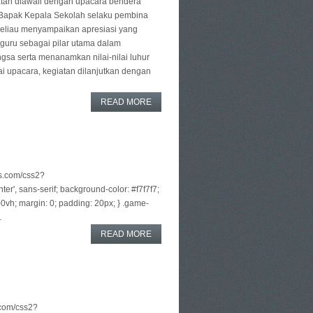
tan diawali dengan upacara bendera
 Bapak Kepala Sekolah selaku pembina
eliau menyampaikan apresiasi yang
guru sebagai pilar utama dalam
sa serta menanamkan nilai-nilai luhur
i upacara, kegiatan dilanjutkan dengan
READ MORE
is.com/css2?
er', sans-serif; background-color: #f7f7f7;
 100vh; margin: 0; padding: 20px; } .game-
.
READ MORE
.com/css2?