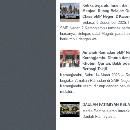
Ketika Sejarah, Iman, dan
Menjadi Ruang Belajar: Ou
Class SMP Negeri 2 Kara
Selasa, 9 Desember 2025, 
SMP Negeri 2 Karangjambu tampak berbe
biasanya. Selepas salat Magrib, para sis
berkumpul dengan wa...
Amaliah Ramadan SMP Ne
Karangjambu Ditutup den
Khotmil Qur’an, Bakti Sosi
Berbagi Takjil
Karangjambu, Sabtu 14 Maret 2026 — R
kegiatan Amaliah Ramadan di SMP Neger
Karangjambu resmi ditutup dengan penuh
melalui...
DAULAH FATIMIYAH KELA
Media Pembelajaran Interakt
Daulah Fatimiyah ...