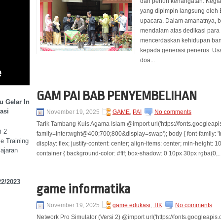
dan penuh kehangatan. Kegia
yang dipimpin langsung oleh
upacara. Dalam amanatnya, b
mendalam atas dedikasi para 
mencerdaskan kehidupan bang
kepada generasi penerus. Usa
doa...
GAM PAI BAB PENYEMBELIHAN
 Gelar In
asi
November 19, 2025
GAME
,
PAI
No comments
Tarik Tambang Kuis Agama Islam @import url('https://fonts.googleap
i 2
family=Inter:wght@400;700;800&display=swap'); body { font-family: 'Int
e Training
display: flex; justify-content: center; align-items: center; min-height:
ajaran
container { background-color: #fff; box-shadow: 0 10px 30px rgba(0,..
2/2023
game informatika
November 19, 2025
game edukasi
,
TIK
No comments
Network Pro Simulator (Versi 2) @import url('https://fonts.googleapis