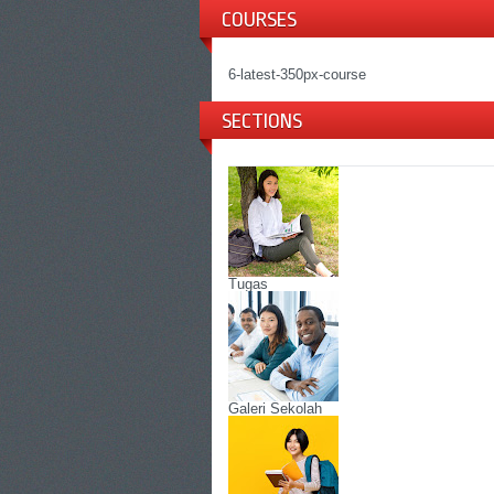
COURSES
6-latest-350px-course
SECTIONS
Tugas
Galeri Sekolah