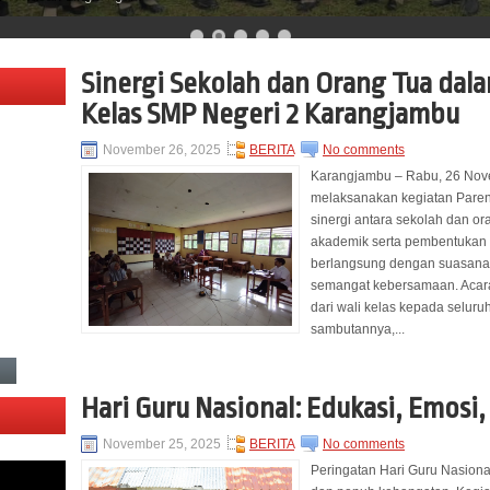
Sinergi Sekolah dan Orang Tua dal
Kelas SMP Negeri 2 Karangjambu
November 26, 2025
BERITA
No comments
Karangjambu – Rabu, 26 Nov
melaksanakan kegiatan Paren
sinergi antara sekolah dan 
akademik serta pembentukan ka
berlangsung dengan suasana 
semangat kebersamaan. Acara
dari wali kelas kepada seluru
sambutannya,...
Hari Guru Nasional: Edukasi, Emosi,
November 25, 2025
BERITA
No comments
Peringatan Hari Guru Nasiona