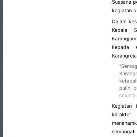
Suasana p
kegiatan p
Dalam kes
Kepala 
Karangja
kepada 
Karangreja
“Semo
Karang
ketaba
pulih 
seperti 
Kegiatan 
karakte
menanamk
semangat 