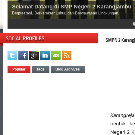
angjambu
ungan.
4
5
SOCIAL PROFILES
SMPN 2 Karangj
Popular
Tags
Blog Archives
Karangrej
bentuk ke
Negeri 2 