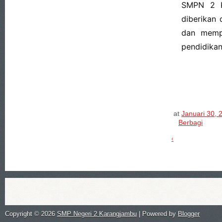
SMPN 2 K
diberikan
dan mempe
pendidikan
at
Januari 30, 
Berbagi
‹
Copyright ©
2026
SMP Negeri 2 Karangjambu
| Powered by
Blogger