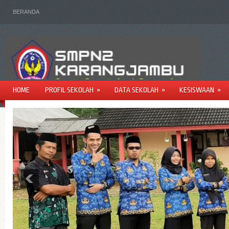
BERANDA
HOME
PROFIL SEKOLAH
»
DATA SEKOLAH
»
KESISWAAN
»