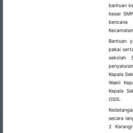
bantuan k
besar SMP
bencana 
Kecamatan 
Bantuan y
pakai sert
sekolah
penyalur
Kepala Se
Wakil Kep
Kepala Se
OSIS.
Kedatanga
secara la
2 Karangr