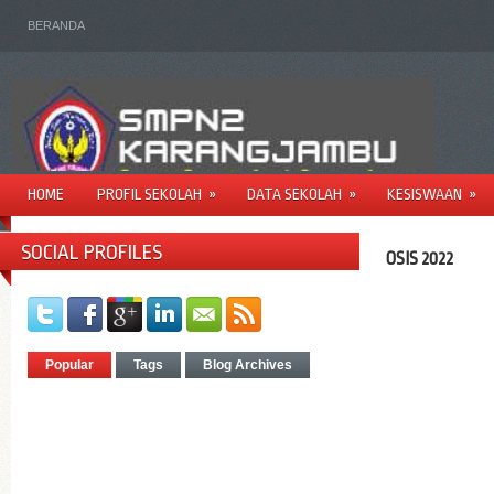
BERANDA
HOME
PROFIL SEKOLAH
»
DATA SEKOLAH
»
KESISWAAN
»
SOCIAL PROFILES
OSIS 2022
Popular
Tags
Blog Archives