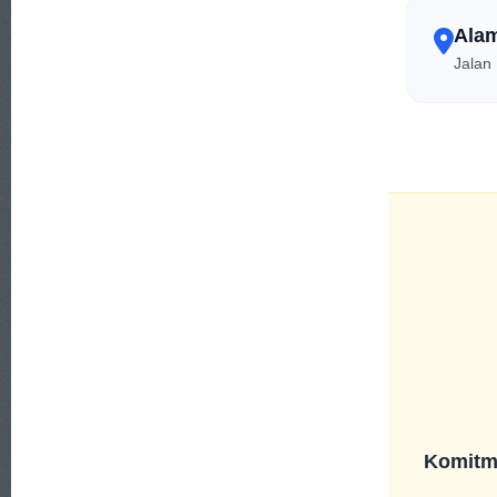
Alam
Jalan
Komitme