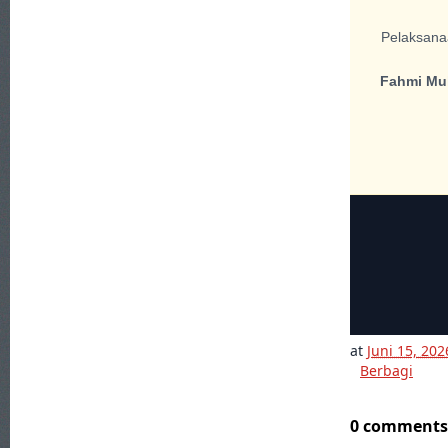
Pelaksana
Fahmi Mu
at
Juni 15, 202
Berbagi
0 comments