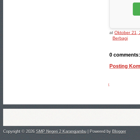
at
Oktober 21,
Berbagi
0 comments:
Posting Kom
‹
Copyright ©
2026
SMP Negeri 2 Karangjambu
| Powered by
Blogger