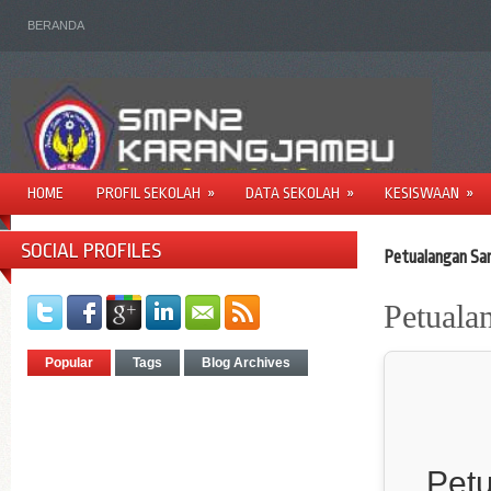
BERANDA
HOME
PROFIL SEKOLAH
»
DATA SEKOLAH
»
KESISWAAN
»
SOCIAL PROFILES
Petualangan Sa
Petuala
Popular
Tags
Blog Archives
Pet