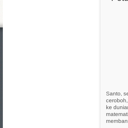
Santo, s
ceroboh,
ke dunia
matemati
membant